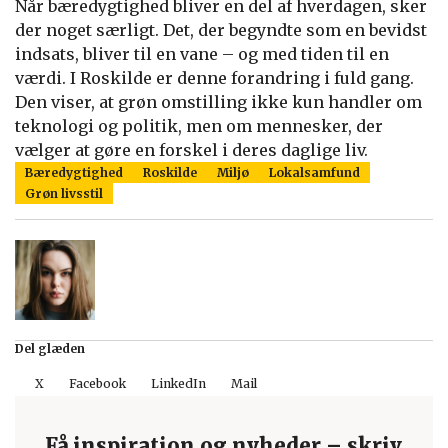
Når bæredygtighed bliver en del af hverdagen, sker
der noget særligt. Det, der begyndte som en bevidst
indsats, bliver til en vane – og med tiden til en
værdi. I Roskilde er denne forandring i fuld gang.
Den viser, at grøn omstilling ikke kun handler om
teknologi og politik, men om mennesker, der
vælger at gøre en forskel i deres daglige liv.
Bæredygtighed
Roskilde
Miljø
Lokalsamfund
Grøn livsstil
Del glæden
X
Facebook
LinkedIn
Mail
Få inspiration og nyheder – skriv