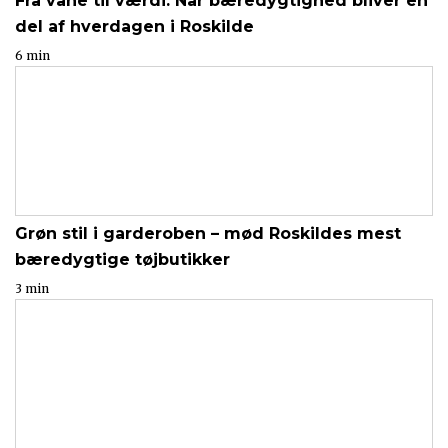
Fra vane til værdi: Når bæredygtighed bliver en
del af hverdagen i Roskilde
6 min
Grøn stil i garderoben – mød Roskildes mest
bæredygtige tøjbutikker
3 min