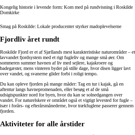
Kongelig historie i levende form: Kom med på rundvisning i Roskilde
Domkirke
Smag på Roskilde: Lokale producenter styrker madoplevelserne
Fjordliv året rundt
Roskilde Fjord er et af Sjællands mest karakteristiske naturområder – et
lavvandet fjordsystem med et rigt fugleliv og mange små øer. Om
sommeren summer havnen af liv med sejlere, kajakroere og
badegæster, mens vinteren byder på stille dage, hvor disen ligger lavt
over vandet, og svanerne glider forbi i roligt tempo.
Du kan opleve fjorden på mange måder: Tag en tur i kajak, gå en
aftentur langs havnepromenaden, eller besøg et af de små
udsigtspunkter nord for byen, hvor du kan se solnedgangen over
vandet. For naturelskere er området også et vigtigt levested for fugle –
især i forårs- og efterårsmånederne, hvor trækfuglene passerer gennem
fjorden.
Aktiviteter for alle årstider