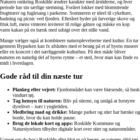
Naturen omkring Roskilde ændrer karakter med årstiderne, og hver
periode har sin særlige stemning. Foråret lokker med blomstrende
frugttræer og fuglesang i parkerne. Sommeren er ideel til cykelture,
badning og picnic ved fjorden. Efteråret byder på farverige skove og
frisk luft, mens vinteren inviterer til rolige gåture og måske en kop
varm kakao på en bænk med udsigt over det stille vand.
Mange vælger også at kombinere naturoplevelserne med kultur. En tur
gennem Byparken kan fx afsluttes med et besøg på et af byens museer
eller en koncert i det nærliggende kulturhus. På den måde bliver
naturen en naturlig del af byens rytme – et sted, hvor man kan finde ro
midt i hverdagen.
Gode råd til din næste tur
Planlæg efter vejret:
Fjordområdet kan være blæsende, så husk
vindtæt tøj.
Tag hensyn til naturen:
Bliv på stierne, og undgå at forstyrre
dyrelivet – især i yngletiden.
Medbring mad og drikke:
Mange parker og stier har bænke og
borde, hvor du kan holde pause.
Brug de lokale kort og apps:
Roskilde Kommune og
Naturstyrelsen tilbyder digitale kort over stier og naturområder.
Uanset om du bor i Roskilde eller blot er på besøg, er naturen altid tæt