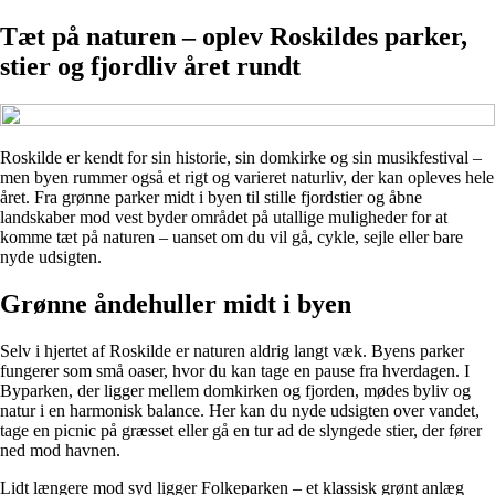
Tæt på naturen – oplev Roskildes parker,
stier og fjordliv året rundt
Roskilde er kendt for sin historie, sin domkirke og sin musikfestival –
men byen rummer også et rigt og varieret naturliv, der kan opleves hele
året. Fra grønne parker midt i byen til stille fjordstier og åbne
landskaber mod vest byder området på utallige muligheder for at
komme tæt på naturen – uanset om du vil gå, cykle, sejle eller bare
nyde udsigten.
Grønne åndehuller midt i byen
Selv i hjertet af Roskilde er naturen aldrig langt væk. Byens parker
fungerer som små oaser, hvor du kan tage en pause fra hverdagen. I
Byparken, der ligger mellem domkirken og fjorden, mødes byliv og
natur i en harmonisk balance. Her kan du nyde udsigten over vandet,
tage en picnic på græsset eller gå en tur ad de slyngede stier, der fører
ned mod havnen.
Lidt længere mod syd ligger Folkeparken – et klassisk grønt anlæg