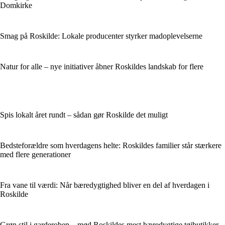
Domkirke
Smag på Roskilde: Lokale producenter styrker madoplevelserne
Natur for alle – nye initiativer åbner Roskildes landskab for flere
Spis lokalt året rundt – sådan gør Roskilde det muligt
Bedsteforældre som hverdagens helte: Roskildes familier står stærkere
med flere generationer
Fra vane til værdi: Når bæredygtighed bliver en del af hverdagen i
Roskilde
Grøn stil i garderoben – mød Roskildes mest bæredygtige tøjbutikker