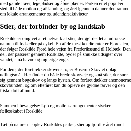
med gamle træer, legepladser og åbne plæner. Parken er et populært
sted til både motion og afslapning, og året igennem danner den ramme
om lokale arrangementer og udendørsaktiviteter.
Stier, der forbinder by og landskab
Roskilde er omgivet af et netværk af stier, der gør det let at udforske
naturen til fods eller på cykel. En af de mest kendte ruter er Fjordstien,
der følger Roskilde Fjord hele vejen fra Frederikssund til Holbæk. Den
del, der passerer gennem Roskilde, byder på smukke udsigter over
vandet, små havne og fuglerige enge.
For dem, der foretrækker skovens ro, er Boserup Skov et oplagt
udflugtsmål. Her finder du både brede skovveje og små stier, der snor
sig gennem bøgeskov og langs kysten. Om foråret dækker anemonerne
skovbunden, og om efteråret kan du opleve de gyldne farver og den
friske duft af muld.
Sammen i bevægelse: Løb og motionsarrangementer styrker
fællesskabet i Roskilde
Tæt på naturen – oplev Roskildes parker, stier og fjordliv året rundt